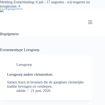
Melding
Zomersluiting: 6 juli - 17 augustus - wij reageren na
terugkomst.
×
Ga
naar
de
inhoud
Begrijpmens
Evenementtype
Leesgroep
Leesgroep
Leesgroep andere christendom
Samen lezen in bronnen die de gangbare christelijke
traditie bevragen en verdiepen.
admin
21 juni, 2026